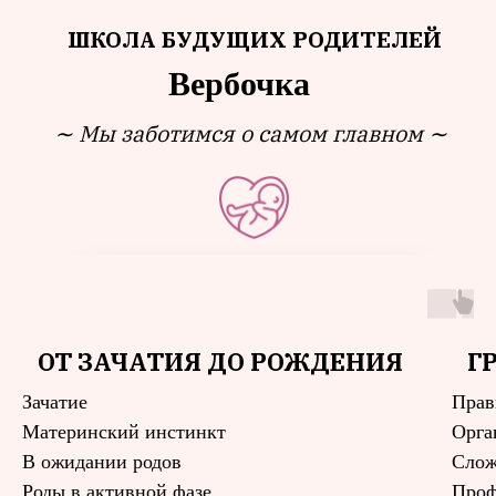
ШКОЛА БУДУЩИХ РОДИТЕЛЕЙ
Вербочка
∼ Мы заботимся о самом главном ∼
ОТ ЗАЧАТИЯ ДО
РОЖДЕНИЯ
ОТ ЗАЧАТИЯ ДО РОЖДЕНИЯ
Г
Зачатие
Прав
Зачатие
Материнский инстинкт
Орга
Материнский инстинкт
В ожидании родов
Слож
Роды в активной фазе
Проф
В ожидании родов