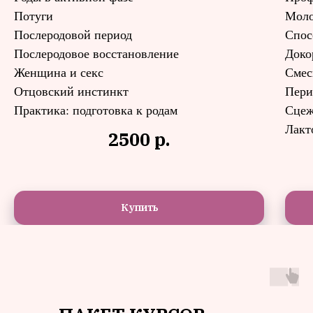
Потуги
Моло
Роды в активной фазе
Послеродовой период
Спос
Потуги
Послеродовое восстановление
Доко
Послеродовой период
Женщина и секс
Смес
Послеродовое
Отцовский инстинкт
Пери
восстановление
Практика: подготовка к родам
Сцеж
Женщина и секс
Лакт
2500
р.
Отцовский инстинкт
Практика: подготовка к
родам
Купить
1 900 ₽
Купить