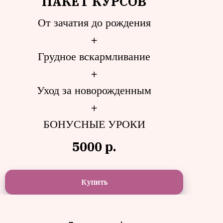
ПАКЕТ КУРСОВ
От зачатия до рождения
ГРУДНОЕ
+
ВСКАРМЛИВАНИЕ
Грудное вскармливание
+
Правила ГК
Уход за новорожденным
Организация ГК
+
Сложности ГК
Профилактика
БОНУСНЫЕ УРОКИ
неприятностей
5000
р.
Молозиво и его польза
Способы прикладывания
Докорм смесью, допаивание
Купить
Смеси
Периоды, частота
кормления